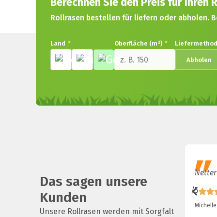
Berechnen Sie den Preis für Ihren R
Rollrasen bestellen für liefern oder abholen. B
Land
*
Oberfläche (m²)
*
Liefermetho
Abholen
Netter
Das sagen unsere
/5
Kunden
Michelle
Unsere Rollrasen werden mit Sorgfalt