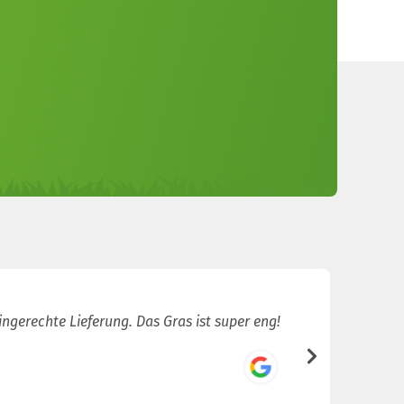
ingerechte Lieferung. Das Gras ist super eng!
Sehr sch
/5
Joey van d