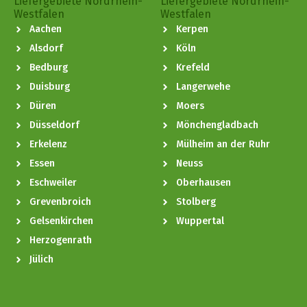
Liefergebiete Nordrhein-
Liefergebiete Nordrhein-
Westfalen
Westfalen
Aachen
Kerpen
Alsdorf
Köln
Bedburg
Krefeld
Duisburg
Langerwehe
Düren
Moers
Düsseldorf
Mönchengladbach
Erkelenz
Mülheim an der Ruhr
Essen
Neuss
Eschweiler
Oberhausen
Grevenbroich
Stolberg
Gelsenkirchen
Wuppertal
Herzogenrath
Jülich