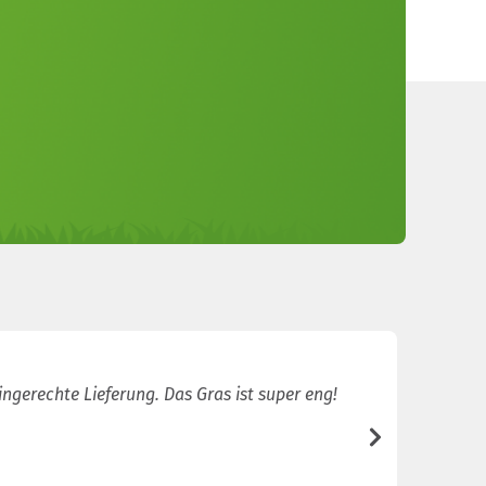
ingerechte Lieferung. Das Gras ist super eng!
Sehr sch
/5
Joey van d