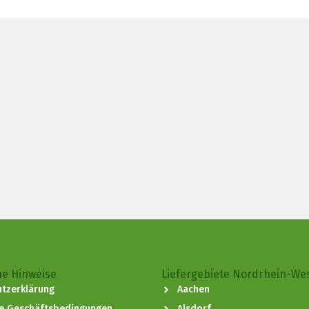
he Hinweise
Liefergebiete Nordrhein-We
tzerklärung
Aachen
ne Geschäftsbedingungen
Alsdorf