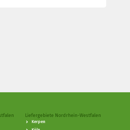
stfalen
Liefergebiete Nordrhein-Westfalen
Kerpen
Köln