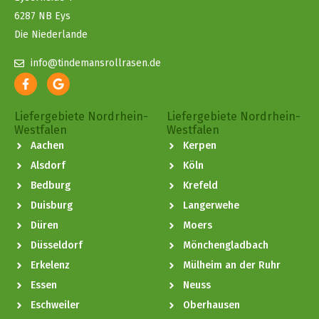
6287 NB Eys
Die Niederlande
info@tindemansrollrasen.de
Liefergebiete Nordrhein-
Liefergebiete Nordrhein-
Westfalen
Westfalen
Aachen
Kerpen
Alsdorf
Köln
Bedburg
Krefeld
Duisburg
Langerwehe
Düren
Moers
Düsseldorf
Mönchengladbach
Erkelenz
Mülheim an der Ruhr
Essen
Neuss
Eschweiler
Oberhausen