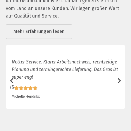
Aufmerksamkeit kultiviert. Danach gehen sie frisch
vom Land an unsere Kunden. Wir legen großen Wert
auf Qualität und Service.
Mehr Erfahrungen lesen
Netter Service. Klarer Arbeitsnachweis, rechtzeitige
Planung und termingerechte Lieferung. Das Gras ist
super eng!
/5
/
Michelle Hendrikx