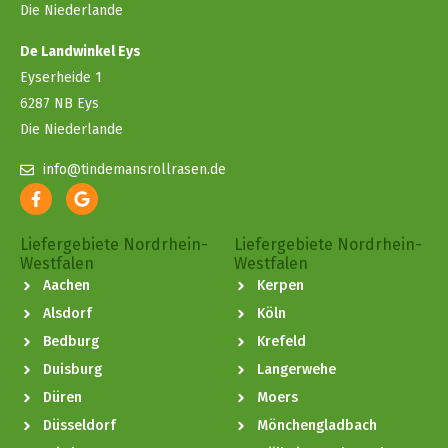
Die Niederlande
De Landwinkel Eys
Eyserheide 1
6287 NB Eys
Die Niederlande
info@tindemansrollrasen.de
Liefergebiete Nordrhein-
Liefergebiete Nordrhein-
Westfalen
Westfalen
Aachen
Kerpen
Alsdorf
Köln
Bedburg
Krefeld
Duisburg
Langerwehe
Düren
Moers
Düsseldorf
Mönchengladbach