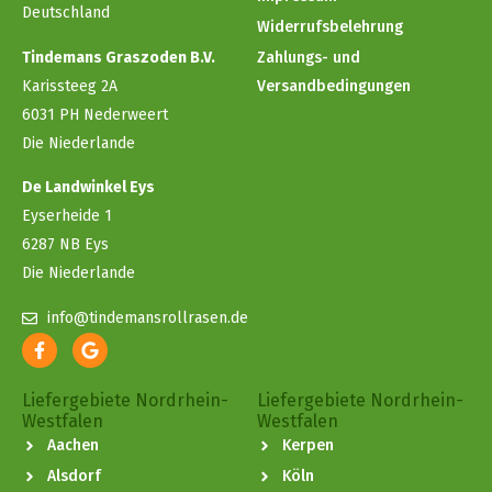
Deutschland
Widerrufsbelehrung
Tindemans Graszoden B.V.
Zahlungs- und
Karissteeg 2A
Versandbedingungen
6031 PH Nederweert
Die Niederlande
De Landwinkel Eys
Eyserheide 1
6287 NB Eys
Die Niederlande
info@tindemansrollrasen.de
Liefergebiete Nordrhein-
Liefergebiete Nordrhein-
Westfalen
Westfalen
Aachen
Kerpen
Alsdorf
Köln