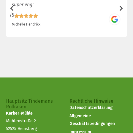
super eng!
/5
/
Michelle Hendrikx
Hauptsitz Tindemans
Rechtliche Hinweise
Rollrasen
Datenschutzerklärung
Karker-Mühle
Allgemeine
Mühlenstraße 2
Geschäftsbedingungen
52525 Heinsberg
Impressum