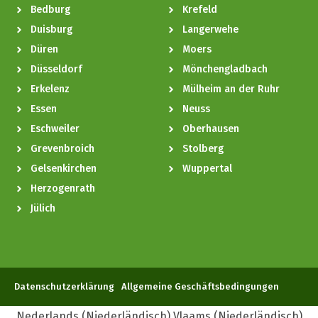
Bedburg
Krefeld
Duisburg
Langerwehe
Düren
Moers
Düsseldorf
Mönchengladbach
Erkelenz
Mülheim an der Ruhr
Essen
Neuss
Eschweiler
Oberhausen
Grevenbroich
Stolberg
Gelsenkirchen
Wuppertal
Herzogenrath
Jülich
Datenschutzerklärung
Allgemeine Geschäftsbedingungen
Nederlands
(
Niederländisch
)
Vlaams
(
Niederländisch
)