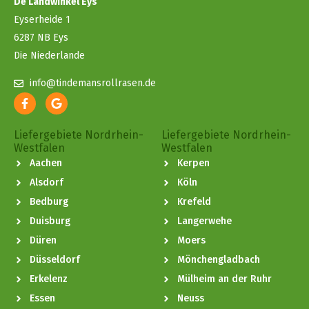
De Landwinkel Eys
Eyserheide 1
6287 NB Eys
Die Niederlande
info@tindemansrollrasen.de
Liefergebiete Nordrhein-
Liefergebiete Nordrhein-
Westfalen
Westfalen
Aachen
Kerpen
Alsdorf
Köln
Bedburg
Krefeld
Duisburg
Langerwehe
Düren
Moers
Düsseldorf
Mönchengladbach
Erkelenz
Mülheim an der Ruhr
Essen
Neuss