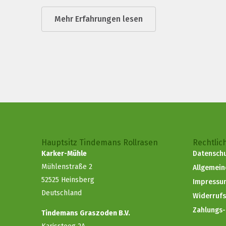
Mehr Erfahrungen lesen
Hauptsitz Tindemans Rollrasen
Rechtlic
Karker-Mühle
Datenschu
Mühlenstraße 2
Allgemei
52525 Heinsberg
Impressu
Deutschland
Widerruf
Zahlungs
Tindemans Graszoden B.V.