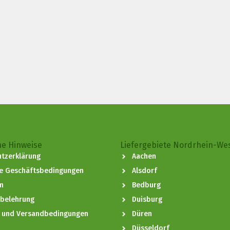
he Hinweise
Liefergebiete Nordrhein-We
tzerklärung
Aachen
ne Geschäftsbedingungen
Alsdorf
m
Bedburg
sbelehrung
Duisburg
- und Versandbedingungen
Düren
Düsseldorf