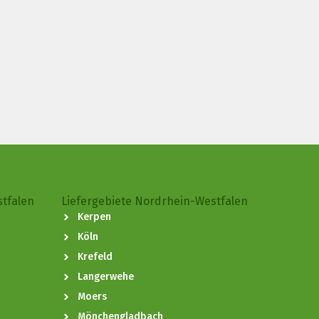
stfalen
Liefergebiete Nordrhein-Westfalen
Kerpen
Köln
Krefeld
Langerwehe
Moers
Mönchengladbach