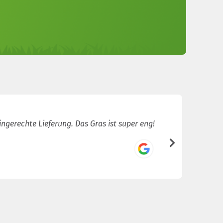
ingerechte Lieferung. Das Gras ist super eng!
Sehr sch
/5
Joey van d