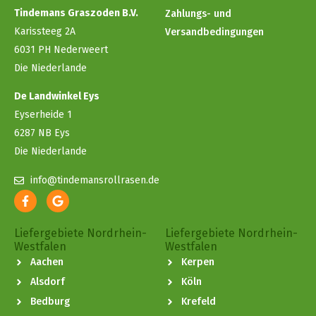
Tindemans Graszoden B.V.
Zahlungs- und
Karissteeg 2A
Versandbedingungen
6031 PH Nederweert
Die Niederlande
De Landwinkel Eys
Eyserheide 1
6287 NB Eys
Die Niederlande
info@tindemansrollrasen.de
Liefergebiete Nordrhein-
Liefergebiete Nordrhein-
Westfalen
Westfalen
Aachen
Kerpen
Alsdorf
Köln
Bedburg
Krefeld