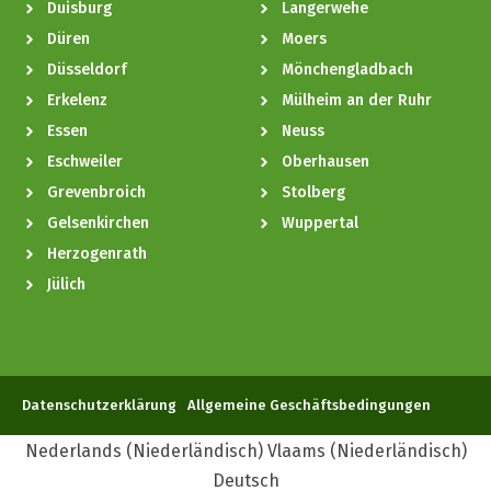
Duisburg
Langerwehe
Düren
Moers
Düsseldorf
Mönchengladbach
Erkelenz
Mülheim an der Ruhr
Essen
Neuss
Eschweiler
Oberhausen
Grevenbroich
Stolberg
Gelsenkirchen
Wuppertal
Herzogenrath
Jülich
Datenschutzerklärung
Allgemeine Geschäftsbedingungen
Nederlands
(
Niederländisch
)
Vlaams
(
Niederländisch
)
Deutsch