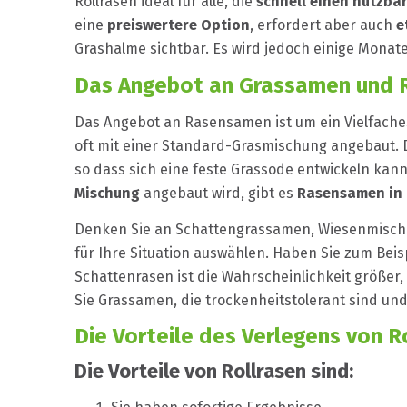
Rollrasen ideal für alle, die
schnell einen nutzba
eine
preiswertere Option
, erfordert aber auch
e
Grashalme sichtbar. Es wird jedoch einige Monate
Das Angebot an Grassamen und R
Das Angebot an Rasensamen ist um ein Vielfaches
oft mit einer Standard-Grasmischung angebaut. D
so dass sich eine feste Grassode entwickeln ka
Mischung
angebaut wird, gibt es
Rasensamen in 
Denken Sie an Schattengrassamen, Wiesenmisch
für Ihre Situation auswählen. Haben Sie zum Beisp
Schattenrasen ist die Wahrscheinlichkeit größe
Sie Grassamen, die trockenheitstolerant sind un
Die Vorteile des Verlegens von 
Die Vorteile von Rollrasen sind: