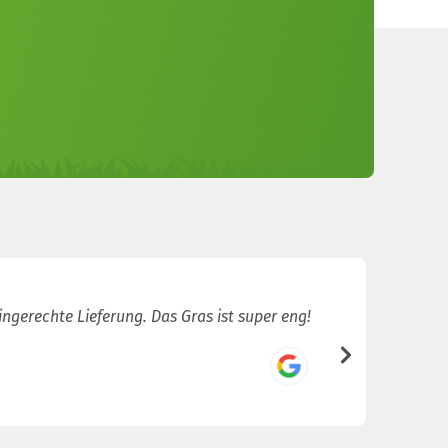
ingerechte Lieferung. Das Gras ist super eng!
Sehr sch
/5
Joey van d