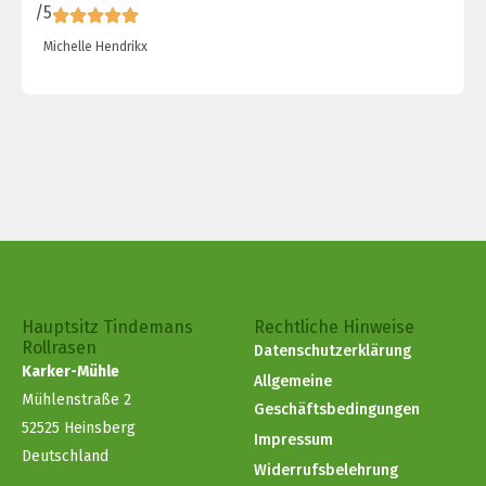
/5
/
Michelle Hendrikx
Hauptsitz Tindemans
Rechtliche Hinweise
Rollrasen
Datenschutzerklärung
Karker-Mühle
Allgemeine
Mühlenstraße 2
Geschäftsbedingungen
52525 Heinsberg
Impressum
Deutschland
Widerrufsbelehrung