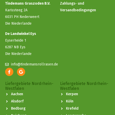
Tindemans Graszoden B.V.
Zahlungs- und
Karissteeg 2A
Versandbedingungen
6031 PH Nederweert
Die Niederlande
De Landwinkel Eys
Eyserheide 1
6287 NB Eys
Die Niederlande
info@tindemansrollrasen.de
Liefergebiete Nordrhein-
Liefergebiete Nordrhein-
Westfalen
Westfalen
Aachen
Kerpen
Alsdorf
Köln
Bedburg
Krefeld