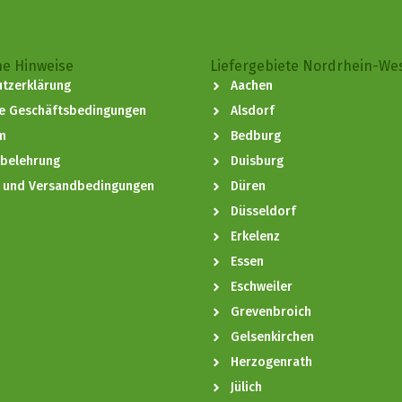
he Hinweise
Liefergebiete Nordrhein-We
tzerklärung
Aachen
ne Geschäftsbedingungen
Alsdorf
m
Bedburg
sbelehrung
Duisburg
- und Versandbedingungen
Düren
Düsseldorf
Erkelenz
Essen
Eschweiler
Grevenbroich
Gelsenkirchen
Herzogenrath
Jülich