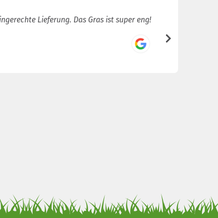
ingerechte Lieferung. Das Gras ist super eng!
Sehr sch
/5
Joey van d