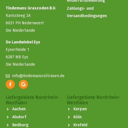
Widerrufsbelehrung
Tindemans Graszoden B.V.
Zahlungs- und
Karissteeg 2A
Versandbedingungen
6031 PH Nederweert
Die Niederlande
De Landwinkel Eys
Eyserheide 1
6287 NB Eys
Die Niederlande
info@tindemansrollrasen.de
Liefergebiete Nordrhein-
Liefergebiete Nordrhein-
Westfalen
Westfalen
Aachen
Kerpen
Alsdorf
Köln
Bedburg
Krefeld