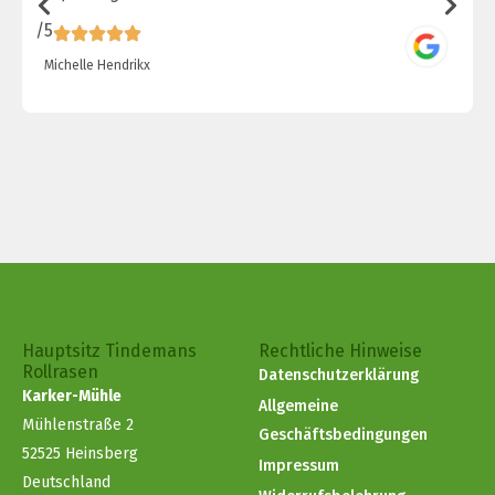
/5
/
Michelle Hendrikx
Hauptsitz Tindemans
Rechtliche Hinweise
Rollrasen
Datenschutzerklärung
Karker-Mühle
Allgemeine
Mühlenstraße 2
Geschäftsbedingungen
52525 Heinsberg
Impressum
Deutschland