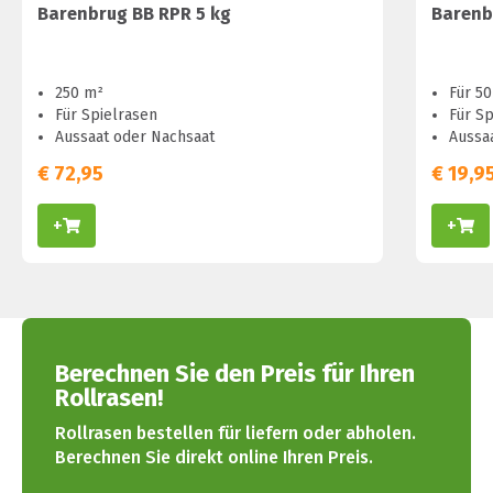
Barenbrug BB RPR 5 kg
Barenb
250 m²
Für 5
Für Spielrasen
Für Sp
Aussaat oder Nachsaat
Aussa
€
72,95
€
19,9
+
+
Berechnen Sie den Preis für Ihren
Rollrasen!
Rollrasen bestellen für liefern oder abholen.
Berechnen Sie direkt online Ihren Preis.