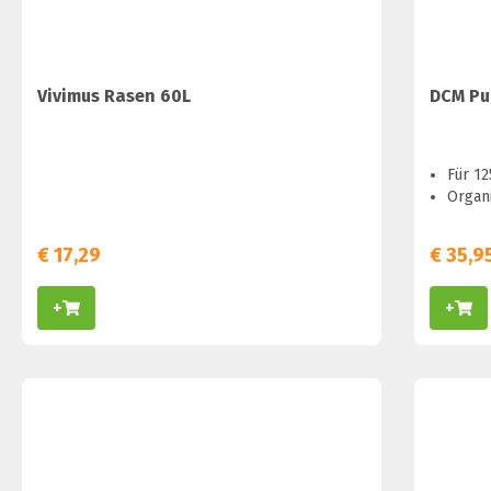
Vivimus Rasen 60L
DCM Pu
Für 1
Organ
€
17,29
€
35,9
+
+