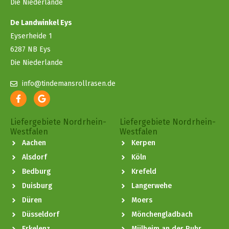
Die Niederlande
De Landwinkel Eys
Eyserheide 1
6287 NB Eys
Die Niederlande
info@tindemansrollrasen.de
Liefergebiete Nordrhein-
Liefergebiete Nordrhein-
Westfalen
Westfalen
Aachen
Kerpen
Alsdorf
Köln
Bedburg
Krefeld
Duisburg
Langerwehe
Düren
Moers
Düsseldorf
Mönchengladbach
Erkelenz
Mülheim an der Ruhr