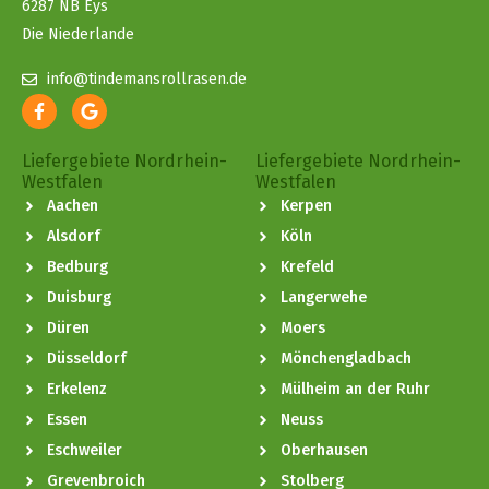
6287 NB Eys
Die Niederlande
info@tindemansrollrasen.de
Liefergebiete Nordrhein-
Liefergebiete Nordrhein-
Westfalen
Westfalen
Aachen
Kerpen
Alsdorf
Köln
Bedburg
Krefeld
Duisburg
Langerwehe
Düren
Moers
Düsseldorf
Mönchengladbach
Erkelenz
Mülheim an der Ruhr
Essen
Neuss
Eschweiler
Oberhausen
Grevenbroich
Stolberg