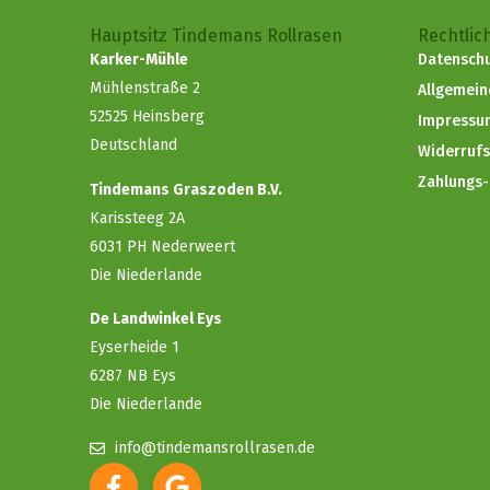
Hauptsitz Tindemans Rollrasen
Rechtlic
Karker-Mühle
Datenschu
Mühlenstraße 2
Allgemei
52525 Heinsberg
Impressu
Deutschland
Widerruf
Zahlungs
Tindemans Graszoden B.V.
Karissteeg 2A
6031 PH Nederweert
Die Niederlande
De Landwinkel Eys
Eyserheide 1
6287 NB Eys
Die Niederlande
info@tindemansrollrasen.de