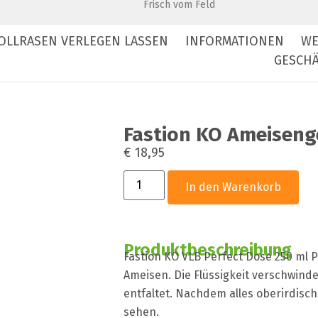
Frisch vom Feld
OLLRASEN VERLEGEN LASSEN
INFORMATIONEN
WE
GESCHÄ
Fastion KO Ameisenge
€
18,95
In den Warenkorb
Produktbeschreibung
Fastion KO VLB Perfect Dose 250 ml P
Ameisen. Die Flüssigkeit verschwindet
entfaltet. Nachdem alles oberirdisch
sehen.