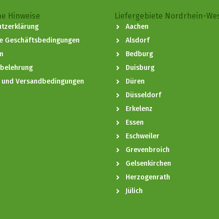
he Hinweise
Liefergebiete Nordrhein-We
tzerklärung
Aachen
ne Geschäftsbedingungen
Alsdorf
m
Bedburg
sbelehrung
Duisburg
- und Versandbedingungen
Düren
Düsseldorf
Erkelenz
Essen
Eschweiler
Grevenbroich
Gelsenkirchen
Herzogenrath
Jülich