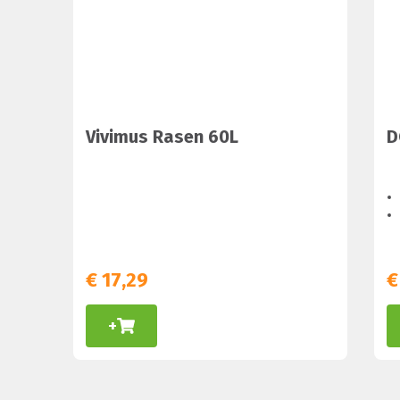
Vivimus Rasen 60L
D
€
17,29
€
+