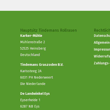
Hauptsitz Tindemans Rollrasen
Rechtlic
Karker-Mühle
Datenschu
Mühlenstraße 2
Allgemei
52525 Heinsberg
Impressu
Deutschland
Widerruf
Zahlungs
Tindemans Graszoden B.V.
Karissteeg 2A
6031 PH Nederweert
Die Niederlande
De Landwinkel Eys
Eyserheide 1
6287 NB Eys