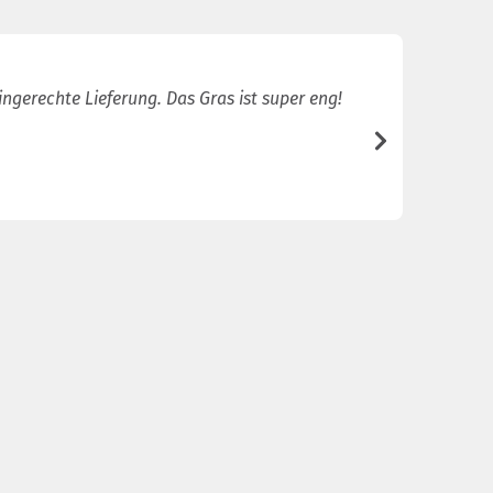
ingerechte Lieferung. Das Gras ist super eng!
Sehr sch
/5
Joey van d