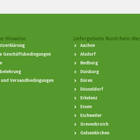
he Hinweise
Liefergebiete Nordrhein-We
tzerklärung
Aachen
ne Geschäftsbedingungen
Alsdorf
m
Bedburg
sbelehrung
Duisburg
- und Versandbedingungen
Düren
Düsseldorf
Erkelenz
Essen
Eschweiler
Grevenbroich
Gelsenkirchen