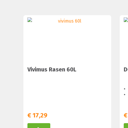
Vivimus Rasen 60L
D
€
17,29
€