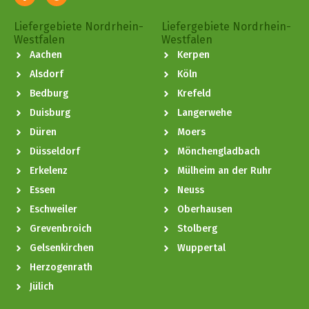
Liefergebiete Nordrhein-
Liefergebiete Nordrhein-
Westfalen
Westfalen
Aachen
Kerpen
Alsdorf
Köln
Bedburg
Krefeld
Duisburg
Langerwehe
Düren
Moers
Düsseldorf
Mönchengladbach
Erkelenz
Mülheim an der Ruhr
Essen
Neuss
Eschweiler
Oberhausen
Grevenbroich
Stolberg
Gelsenkirchen
Wuppertal
Herzogenrath
Jülich