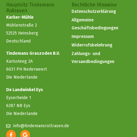
Hauptsitz Tindemans
Rechtliche Hinweise
Rollrasen
Datenschutzerklärung
Karker-Mühle
Allgemeine
Mühlenstraße 2
Geschäftsbedingungen
52525 Heinsberg
Impressum
Deutschland
Widerrufsbelehrung
Tindemans Graszoden B.V.
Zahlungs- und
Karissteeg 2A
Versandbedingungen
6031 PH Nederweert
Die Niederlande
De Landwinkel Eys
Eyserheide 1
6287 NB Eys
Die Niederlande
info@tindemansrollrasen.de