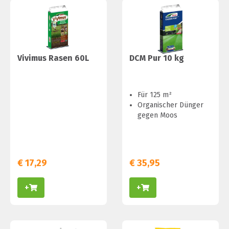
Vivimus Rasen 60L
DCM Pur 10 kg
Für 125 m²
Organischer Dünger
gegen Moos
€
17,29
€
35,95
+
+