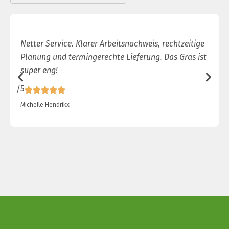
Netter Service. Klarer Arbeitsnachweis, rechtzeitige
Planung und termingerechte Lieferung. Das Gras ist
super eng!
/5
/
Michelle Hendrikx