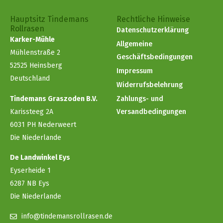
Hauptsitz Tindemans
Rechtliche Hinweise
Rollrasen
Datenschutzerklärung
Karker-Mühle
Allgemeine
Mühlenstraße 2
Geschäftsbedingungen
52525 Heinsberg
Impressum
Deutschland
Widerrufsbelehrung
Tindemans Graszoden B.V.
Zahlungs- und
Karissteeg 2A
Versandbedingungen
6031 PH Nederweert
Die Niederlande
De Landwinkel Eys
Eyserheide 1
6287 NB Eys
Die Niederlande
info@tindemansrollrasen.de