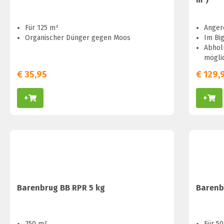
Für 125 m²
Anger
Organischer Dünger gegen Moos
Im Bi
Abhol
mögli
€
35,95
€
129,
+
+
Barenbrug BB RPR 5 kg
Barenb
250 m²
Für 5