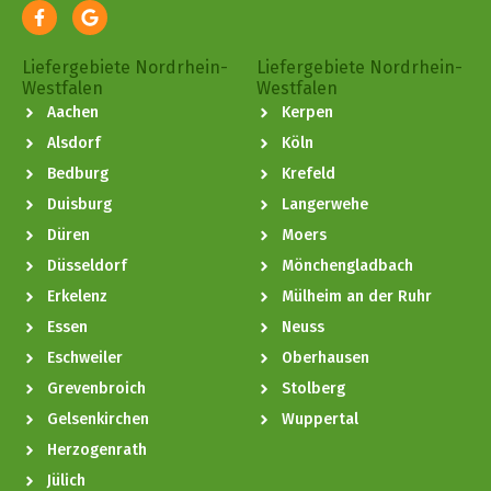
Liefergebiete Nordrhein-
Liefergebiete Nordrhein-
Westfalen
Westfalen
Aachen
Kerpen
Alsdorf
Köln
Bedburg
Krefeld
Duisburg
Langerwehe
Düren
Moers
Düsseldorf
Mönchengladbach
Erkelenz
Mülheim an der Ruhr
Essen
Neuss
Eschweiler
Oberhausen
Grevenbroich
Stolberg
Gelsenkirchen
Wuppertal
Herzogenrath
Jülich