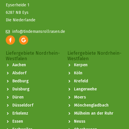
Eyserheide 1
6287 NB Eys
Die Niederlande
info@tindemansrollrasen.de
Liefergebiete Nordrhein-
Liefergebiete Nordrhein-
Westfalen
Westfalen
Aachen
Kerpen
Alsdorf
Köln
Bedburg
Krefeld
Duisburg
Langerwehe
Düren
Moers
Düsseldorf
Mönchengladbach
Erkelenz
Mülheim an der Ruhr
Essen
Neuss